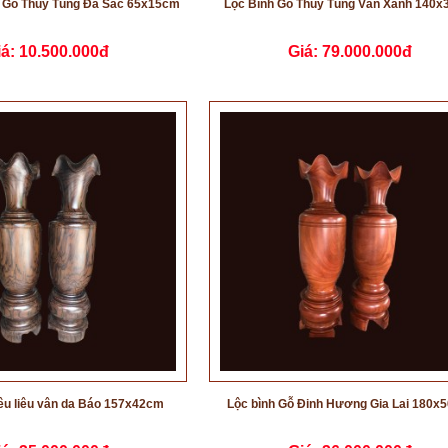
à Gỗ Thủy Tùng Đa Sắc 65x15cm
Lộc Bình Gỗ Thủy Tùng Vân Xanh 140
iá:
10.500.000đ
Giá:
79.000.000đ
iêu liêu vân da Báo 157x42cm
Lộc bình Gỗ Đinh Hương Gia Lai 180x