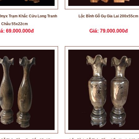
Onyx Trạm Khắc Cửu Long Tranh
Lộc Bình Gỗ Gụ Gia Lai 200x55cm
Châu 55x22cm
iá:
69.000.000đ
Giá:
79.000.000đ