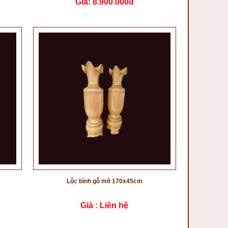
Giá:
8.900.000đ
Lộc bình gỗ mít 170x45cm
Giá :
Liên hệ