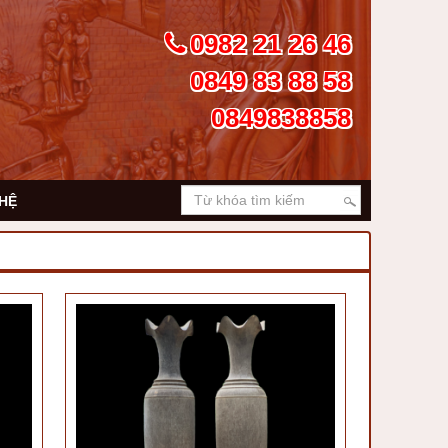
0982 21 26 46
0849 83 88 58
0849838858
 HỆ