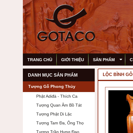
TRANG CHỦ
GIỚI THIỆU
SẢN PHẨM
C
LỘC BÌNH G
DANH MỤC SẢN PHẨM
Tượng Gỗ Phong Thủy
Phật Adiđà - Thích Ca
Tượng Quan Âm Bồ Tát
Tượng Phật Di Lặc
Tượng Tam Đa, Ông Thọ
Tượng Trần Hưng Đạo