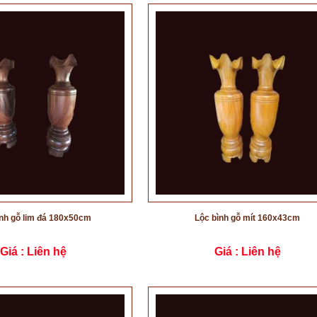
ình gỗ lim đá 180x50cm
Lộc bình gỗ mít 160x43cm
Giá :
Liên hệ
Giá :
Liên hệ