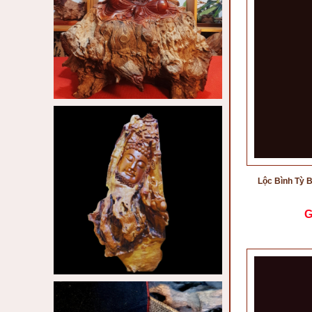
Lộc Bình Tỳ 
G