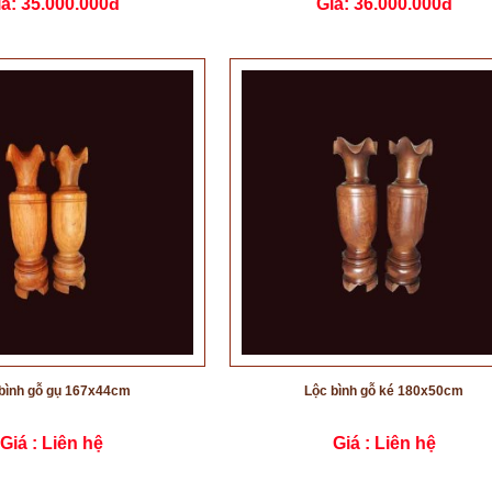
iá:
35.000.000đ
Giá:
36.000.000đ
bình gỗ gụ 167x44cm
Lộc bình gỗ ké 180x50cm
Giá :
Liên hệ
Giá :
Liên hệ