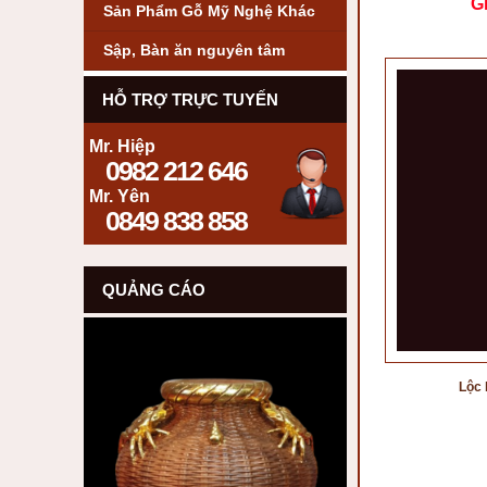
G
Sản Phẩm Gỗ Mỹ Nghệ Khác
Sập, Bàn ăn nguyên tâm
HỖ TRỢ TRỰC TUYẾN
Mr. Hiệp
0982 212 646
Mr. Yên
0849 838 858
QUẢNG CÁO
Lộc 