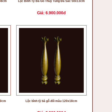
x38cm
Lộc Bình Tỳ Bà Gỗ Thủy Tùng Đa Sắc 50x13cm
Giá:
6.900.000đ
50cm
Lộc bình tỳ bà gỗ đổi màu 120x18cm