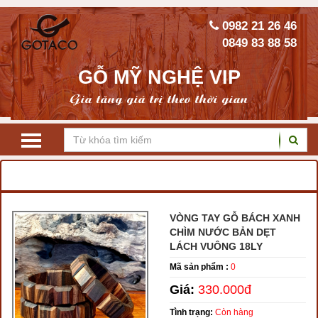
0982 21 26 46
0849 83 88 58
GỖ MỸ NGHỆ VIP
Gia tăng giá trị theo thời gian
TRANG CHỦ
VÒNG GỖ PHONG THỦY
VÒNG TAY GỖ BÁCH XANH
CHÌM NƯỚC BẢN DẸT
LÁCH VUÔNG 18LY
Mã sản phẩm :
0
Giá:
330.000đ
Tình trạng:
Còn hàng