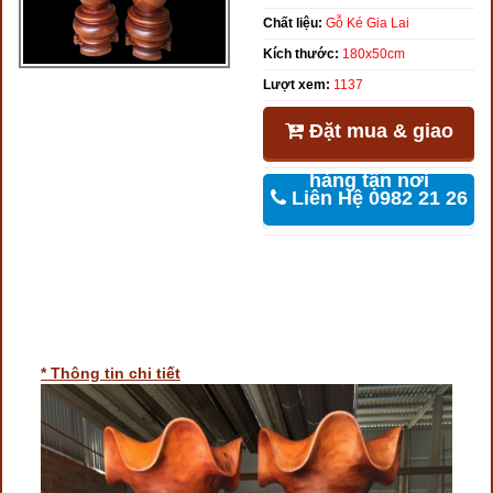
Chất liệu:
Gỗ Ké Gia Lai
Kích thước:
180x50cm
Lượt xem:
1137
Đặt mua & giao
hàng tận nơi
Liên Hệ 0982 21 26
46
* Thông tin chi tiết