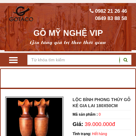
0982 21 26 46
0849 83 88 58
GỖ MỸ NGHỆ VIP
Gia tăng giá trị theo thời gian
TRANG CHỦ
LỘC BÌNH GỖ PHONG THỦY
LỘC BÌNH GỖ KÉ
LỘC BÌNH PHONG THỦY GỖ
KÉ GIA LAI 180X50CM
Mã sản phẩm :
0
Giá:
39.000.000đ
Tình trạng:
Hết hàng