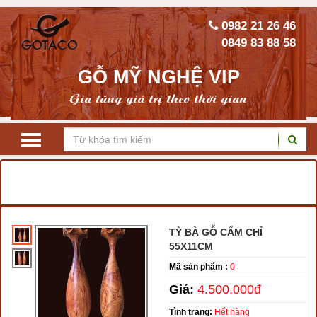
0982 21 26 46
0849 83 88 58
GỖ MỸ NGHỆ VIP
Gia tăng giá trị theo thời gian
TRANG CHỦ
LỘC BÌNH GỖ PHONG THỦY
LỘC BÌNH GỖ CẨM
TỲ BÀ GỖ CẨM CHỈ
55X11CM
Mã sản phẩm :
0
Giá:
4.500.000đ
Tình trạng:
Hết hàng