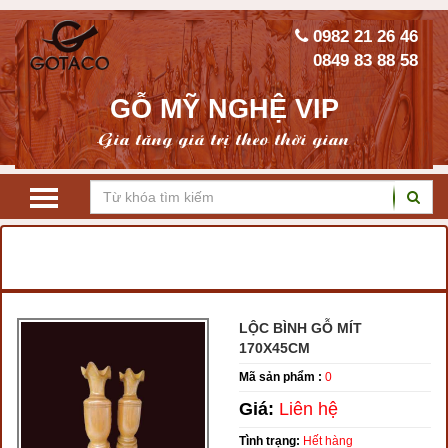
0982 21 26 46
0849 83 88 58
GỖ MỸ NGHỆ VIP
Gia tăng giá trị theo thời gian
TRANG CHỦ
LỘC BÌNH GỖ PHONG THỦY
LỘC BÌNH GỖ MÍT, GÙ HƯƠNG
LỘC BÌNH GỖ MÍT
170X45CM
Mã sản phẩm :
0
Giá:
Liên hệ
Tình trạng:
Hết hàng