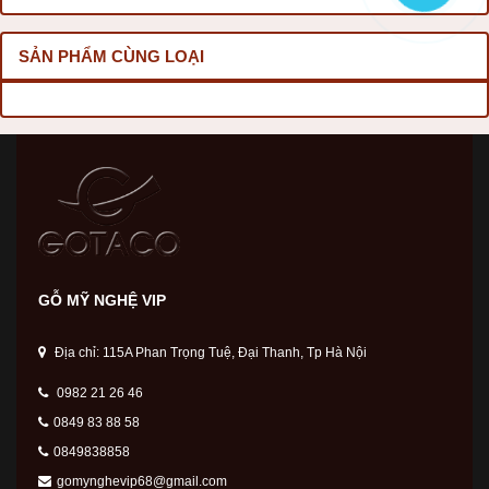
SẢN PHẨM CÙNG LOẠI
GỖ MỸ NGHỆ VIP
Địa chỉ: 115A Phan Trọng Tuệ, Đại Thanh, Tp Hà Nội
0982 21 26 46
0849 83 88 58
0849838858
gomynghevip68@gmail.com