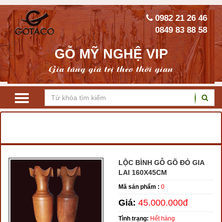
0982 21 26 46
0849 83 88 58
GỖ MỸ NGHỆ VIP
Gia tăng giá trị theo thời gian
TRANG CHỦ
LỘC BÌNH GỖ PHONG THỦY
LỘC BÌNH GỖ GÕ ĐỎ
LỘC BÌNH GỖ GÕ ĐỎ GIA
LAI 160X45CM
Mã sản phẩm :
0
Giá:
45.000.000đ
Tình trạng:
Hết hàng