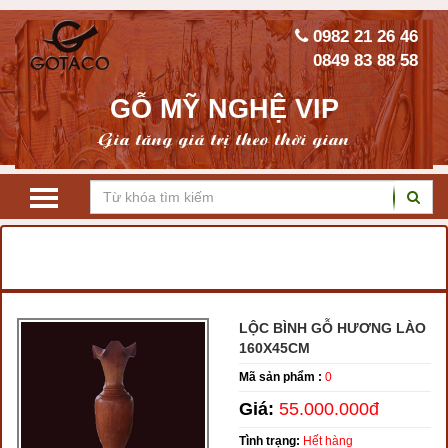
0982 21 26 46
0849 83 88 58
GỖ MỸ NGHỆ VIP
Gia tăng giá trị theo thời gian
TRANG CHỦ
LỘC BÌNH GỖ PHONG THỦY
LỘC BÌNH GỖ HƯƠNG
LỘC BÌNH GỖ HƯƠNG LÀO
160X45CM
Mã sản phẩm :
0
Giá:
55.000.000đ
Tình trạng:
Hết hàng