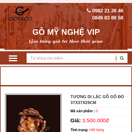
0982 21 26 46
0849 83 88 58
GỖ MỸ NGHỆ VIP
Gia tăng giá trị theo thời gian
TRANG CHỦ
TƯỢNG GỖ PHONG THỦY
TƯỢNG PHẬT DI LẶC
TƯỢNG GỖ PHONG THỦY
TƯỢNG DI LẶC GỖ GÕ ĐỎ
37X37X29CM
Mã sản phẩm :
0
Giá:
3.500.000đ
Tình trạng:
Hết hàng