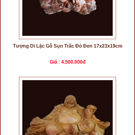
Tượng Di Lặc Gỗ Sụn Trắc Đỏ Đen 17x23x19cm
Giá :
4,500,000đ