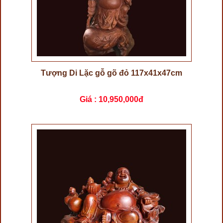
Tượng Di Lặc gỗ gõ đỏ 117x41x47cm
Giá :
10,950,000đ