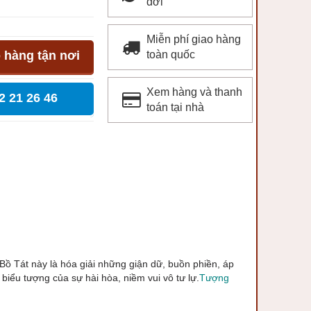
đời
Miễn phí giao hàng
 hàng tận nơi
toàn quốc
Xem hàng và thanh
2 21 26 46
toán tại nhà
ị Bồ Tát này là hóa giải những giận dữ, buồn phiền, áp
biểu tượng của sự hài hòa, niềm vui vô tư lự.
Tượng