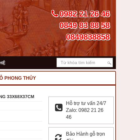
0982 21 26 46
0849 83 88 58
0849838858
 HỆ
Ỗ PHONG THỦY
NG 33X68X37CM
Hỗ trợ tư vấn 24/7
Zalo: 0982 21 26
46
Bảo Hành gỗ trọn