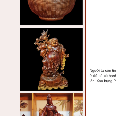
Người ta còn ti
ở đó sẽ có hạn
lên. Xoa bụng P