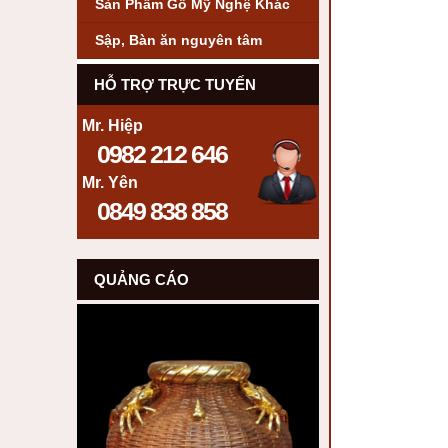
Sản Phẩm Gỗ Mỹ Nghệ Khác
Sập, Bàn ăn nguyên tâm
HỖ TRỢ TRỰC TUYẾN
Mr. Hiệp
0982 212 646
Mr. Yên
0849 838 858
QUẢNG CÁO