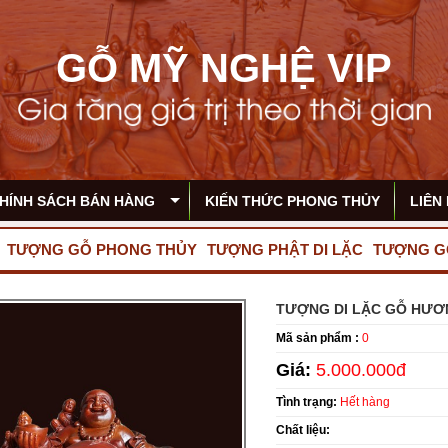
GỖ MỸ NGHỆ VIP
HÍNH SÁCH BÁN HÀNG
KIẾN THỨC PHONG THỦY
LIÊN
TƯỢNG GỖ PHONG THỦY
TƯỢNG PHẬT DI LẶC
TƯỢNG G
TƯỢNG DI LẶC GỖ HƯƠ
Mã sản phẩm :
0
Giá:
5.000.000đ
Tình trạng:
Hết hàng
Chất liệu: