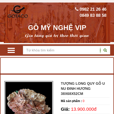
0982 21 26 46
0849 83 88 58
GỖ MỸ NGHỆ VIP
Gia tăng giá trị theo thời gian
TRANG CHỦ
TƯỢNG GỖ PHONG THỦY
TƯỢNG LONG QUY
TƯỢNG LONG QUY GỖ U
NU ĐINH HƯƠNG
38X68X52CM
Mã sản phẩm :
0
Giá:
13.900.000đ