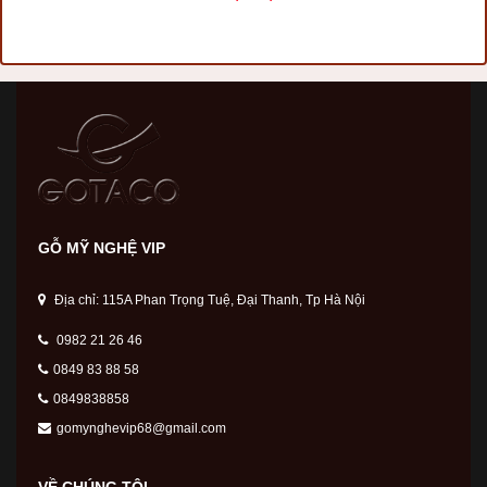
GỖ MỸ NGHỆ VIP
Địa chỉ: 115A Phan Trọng Tuệ, Đại Thanh, Tp Hà Nội
0982 21 26 46
0849 83 88 58
0849838858
gomynghevip68@gmail.com
VỀ CHÚNG TÔI