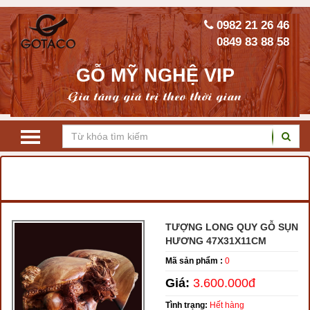
0982 21 26 46
0849 83 88 58
GỖ MỸ NGHỆ VIP
Gia tăng giá trị theo thời gian
TRANG CHỦ
TƯỢNG GỖ PHONG THỦY
TƯỢNG LONG QUY
TƯỢNG LONG QUY GỖ SỤN
HƯƠNG 47X31X11CM
Mã sản phẩm :
0
Giá:
3.600.000đ
Tình trạng:
Hết hàng