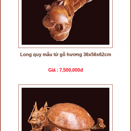
Long quy mẫu tử gỗ hương 36x56x62cm
Giá :
7,500,000đ