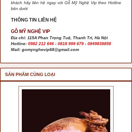
khách hãy liên hệ ngay với Gỗ Mỹ Nghệ Vip theo Hotline
bên dưới:
THÔNG TIN LIÊN HỆ
GỖ MỸ NGHỆ VIP
Địa chỉ: 115A Phan Trọng Tuệ, Thanh Trì, Hà Nội
Hotline:
0982 212 646
-
0818 999 679
-
0849838858
Mail: gomynghevip68@gmail.com
SẢN PHẨM CÙNG LOẠI