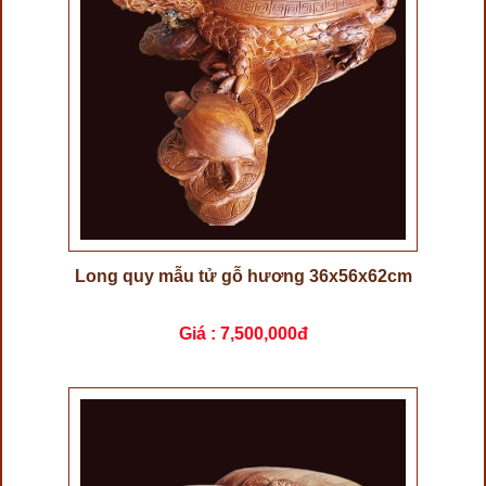
Long quy mẫu tử gỗ hương 36x56x62cm
Giá :
7,500,000đ