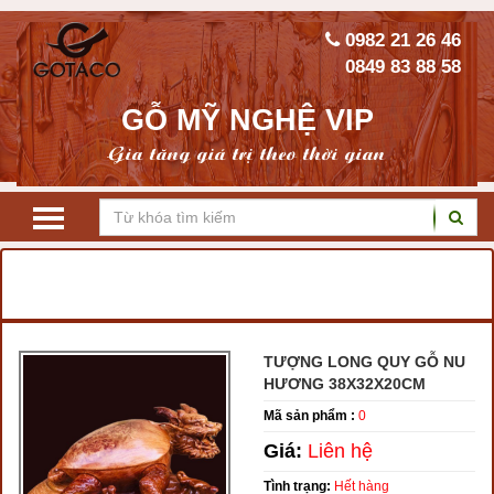
0982 21 26 46
0849 83 88 58
GỖ MỸ NGHỆ VIP
Gia tăng giá trị theo thời gian
TRANG CHỦ
TƯỢNG GỖ PHONG THỦY
TƯỢNG LONG QUY
TƯỢNG LONG QUY GỖ NU
HƯƠNG 38X32X20CM
Mã sản phẩm :
0
Giá:
Liên hệ
Tình trạng:
Hết hàng