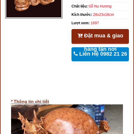
Chất liệu:
Gỗ Nu Hương
Kích thước:
28x23x18cm
Lượt xem:
1697
Đặt mua & giao
hàng tận nơi
Liên Hệ 0982 21 26
46
* Thông tin chi tiết