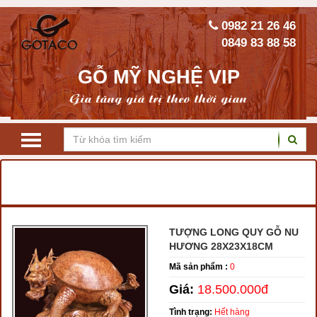
0982 21 26 46
0849 83 88 58
GỖ MỸ NGHỆ VIP
Gia tăng giá trị theo thời gian
TRANG CHỦ
TƯỢNG GỖ PHONG THỦY
TƯỢNG LONG QUY
TƯỢNG LONG QUY GỖ NU
HƯƠNG 28X23X18CM
Mã sản phẩm :
0
Giá:
18.500.000đ
Tình trạng:
Hết hàng