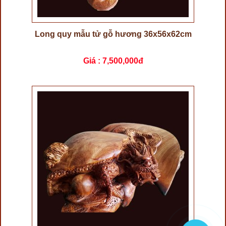
Long quy mẫu tử gỗ hương 36x56x62cm
Giá :
7,500,000đ