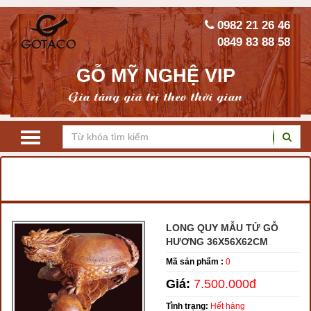
0982 21 26 46
0849 83 88 58
GỖ MỸ NGHỆ VIP
Gia tăng giá trị theo thời gian
TRANG CHỦ
TƯỢNG GỖ PHONG THỦY
TƯỢNG LONG QUY
LONG QUY MẪU TỬ GỖ
HƯƠNG 36X56X62CM
Mã sản phẩm :
0
Giá:
7.500.000đ
Tình trạng:
Hết hàng