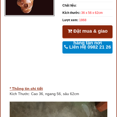
Chất liệu:
Kích thước:
36 x 56 x 62cm
Lượt xem:
1868
Đặt mua & giao
hàng tận nơi
Liên Hệ 0982 21 26
46
* Thông tin chi tiết
Kích Thước: Cao 36, ngang 56, sâu 62cm