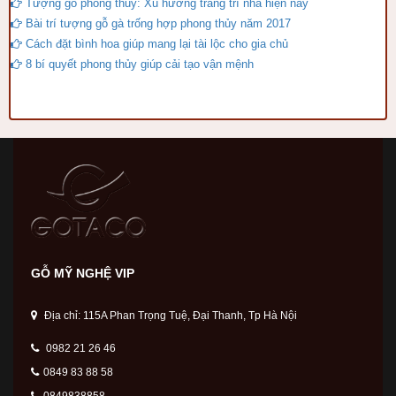
Tượng gỗ phong thủy: Xu hướng trang trí nhà hiện nay
Bài trí tượng gỗ gà trống hợp phong thủy năm 2017
Cách đặt bình hoa giúp mang lại tài lộc cho gia chủ
8 bí quyết phong thủy giúp cải tạo vận mệnh
GỖ MỸ NGHỆ VIP
Địa chỉ: 115A Phan Trọng Tuệ, Đại Thanh, Tp Hà Nội
0982 21 26 46
0849 83 88 58
0849838858