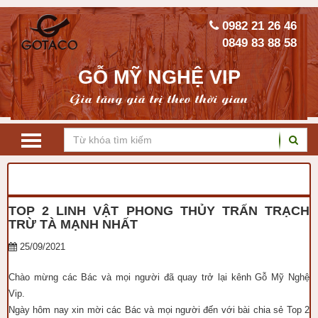
0982 21 26 46
0849 83 88 58
GỖ MỸ NGHỆ VIP
Gia tăng giá trị theo thời gian
TRANG CHỦ
KIẾN THỨC PHONG THỦY
TOP 2 LINH VẬT PHONG THỦY TRẤN TRẠCH
TRỪ TÀ MẠNH NHẤT
25/09/2021
Chào mừng các Bác và mọi người đã quay trở lại kênh Gỗ Mỹ Nghệ
Vip.
Ngày hôm nay xin mời các Bác và mọi người đến với bài chia sẻ Top 2