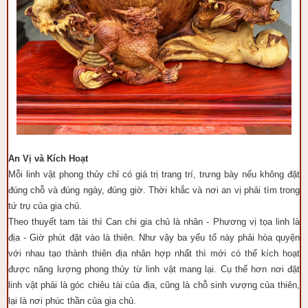
An Vị và Kích Hoạt
Mỗi linh vật phong thủy chỉ có giá trị trang trí, trưng bày nếu không đặt
đúng chỗ và đúng ngày, đúng giờ. Thời khắc và nơi an vị phải tìm trong
tứ trụ của gia chủ.
Theo thuyết tam tài thì Can chi gia chủ là nhân - Phương vị tọa linh là
địa - Giờ phút đặt vào là thiên. Như vậy ba yếu tố này phải hòa quyện
với nhau tạo thành thiên địa nhân hợp nhất thì mới có thể kích hoạt
được năng lượng phong thủy từ linh vật mang lại. Cụ thể hơn nơi đặt
linh vật phải là góc chiêu tài của địa, cũng là chỗ sinh vượng của thiên,
lại là nơi phúc thần của gia chủ.