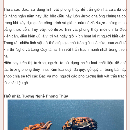
Thưa các Bác, sử dụng linh vật phong thủy để trấn giữ nhà cửa đã có
từ hàng ngàn năm nay đặc biệt điều này luôn được cha ông chúng ta coi
trọng khi xây dựng các công trình và giá trị của nó đã được chứng minh
bằng thực tiễn. Tuy vậy, có được linh vật phong thủy mới chỉ là điều
kiện cần, điều kiện đủ là vị trí và ngày giờ kích hoạt lại ít người biết đến.
Trong rất nhiều linh vật có thể giúp gia chủ trấn giữ nhà cửa, xua đuổi tà
khí thì Nghê và Long Quy là hai linh vật trấn trạch mạnh nhất trong thiên
hạ.
Hiện nay trên thị trường, người ta sử dụng nhiều loại chất liệu để chế
tác tượng phong thủy như: Kim loại quý, đá quý, gỗ quý ... trong bài này
shop chia sẻ tới các Bác và mọi người các pho tượng linh vật trấn trạch
từ chất liệu gỗ.
Thứ nhất.
Tượng Nghê Phong Thủy