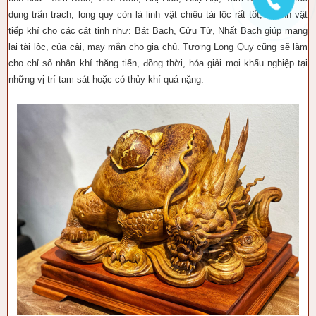
dụng trấn trạch, long quy còn là linh vật chiêu tài lộc rất tốt, là linh vật
tiếp khí cho các cát tinh như: Bát Bạch, Cửu Tử, Nhất Bạch giúp mang
lại tài lộc, của cải, may mắn cho gia chủ. Tượng Long Quy cũng sẽ làm
cho chỉ số nhân khí thăng tiến, đồng thời, hóa giải mọi khẩu nghiệp tại
những vị trí tam sát hoặc có thủy khí quá nặng.