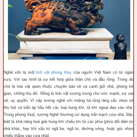
Nghê vốn là một
linh vật phong thủy
của người Việt Nam có từ ngàn
xưa. Với tạo hình là sự kết hợp giữa thân chó và đầu rồng. Trong đó
chó là loài vật quen thuộc chuyên bảo vệ và canh giữ nhà, phòng kẻ
gian, chống thú dữ. Rồng là linh vật tượng trưng cho sức mạnh, sự oai
vệ, uy quyền. Vì vậy tượng nghê với miệng há rộng răng sắc nhọn sẽ
thu hút và trấn áp hầu hết các loại hung khí, tà khí ngoại đạo vào nhà.
Trong phong thuỷ, tượng Nghê thường sử dụng trấn trạch cửa nhà. Đặc
biệt là khả năng hoá giải hung khí chiếu tới từ các phía (phía đối diện từ
nhà khác, hay khí xấu từ ngã ba, ngã tư, đường vòng, hoặc góc nhọn
chiếu thẳng vào cửa nhà).