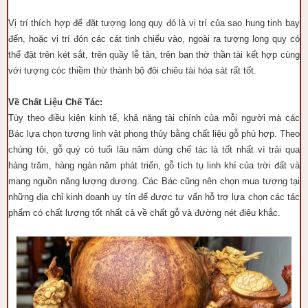
Vị trí thích hợp để đặt tượng long quy đó là vị trí của sao hung tinh bay
đến, hoặc vị trí đón các cát tinh chiếu vào, ngoài ra tượng long quy có
thể đặt trên két sắt, trên quầy lễ tân, trên ban thờ thần tài kết hợp cùng
với tượng cóc thiềm thừ thành bộ đôi chiêu tài hóa sát rất tốt.
Về Chất Liệu Chế Tác:
Tùy theo điều kiện kinh tế, khả năng tài chính của mỗi người mà các
Bác lựa chọn tượng linh vật phong thủy bằng chất liệu gỗ phù hợp. Theo
chúng tôi, gỗ quý có tuổi lâu năm dùng chế tác là tốt nhất vì trải qua
hàng trăm, hàng ngàn năm phát triển, gỗ tích tụ linh khí của trời đất và
mang nguồn năng lượng dương. Các Bác cũng nên chọn mua tượng tại
những địa chỉ kinh doanh uy tín để được tư vấn hỗ trợ lựa chọn các tác
phẩm có chất lượng tốt nhất cả về chất gỗ và đường nét điêu khắc.