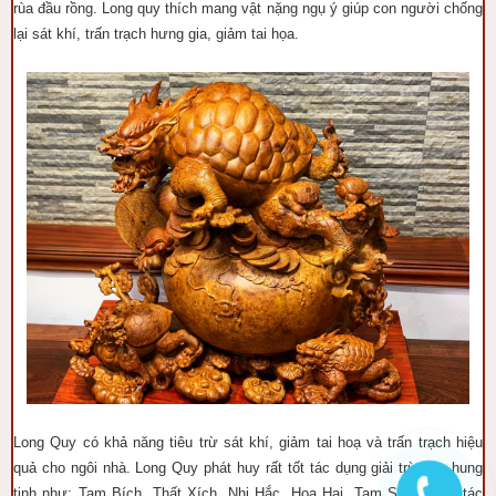
rùa đầu rồng. Long quy thích mang vật nặng ngụ ý giúp con người chống
lại sát khí, trấn trạch hưng gia, giảm tai họa.
Long Quy có khả năng tiêu trừ sát khí, giảm tai hoạ và trấn trạch hiệu
quả cho ngôi nhà. Long Quy phát huy rất tốt tác dụng giải trừ các hung
tinh như: Tam Bích, Thất Xích, Nhị Hắc, Hoạ Hại, Tam Sát. Ngoài tác