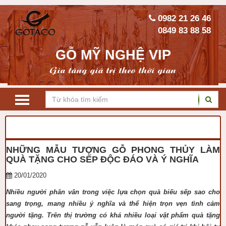
0982 21 26 46
0849 83 88 58
GỖ MỸ NGHỆ VIP
Gia tăng giá trị theo thời gian
TRANG CHỦ
KIẾN THỨC PHONG THỦY
NHỮNG MẪU TƯỢNG GỖ PHONG THỦY LÀM
QUÀ TẶNG CHO SẾP ĐỘC ĐÁO VÀ Ý NGHĨA
20/01/2020
Nhiều người phân vân trong việc lựa chọn quà biếu sếp sao cho
sang trọng, mang nhiều ý nghĩa và thể hiện trọn vẹn tình cảm
người tặng. Trên thị trường có khá nhiều loại vật phẩm quà tặng