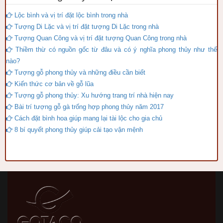
Lộc bình và vị trí đặt lộc bình trong nhà
Tượng Di Lặc và vị trí đặt tượng Di Lặc trong nhà
Tượng Quan Công và vị trí đặt tượng Quan Công trong nhà
Thiềm thừ có nguồn gốc từ đâu và có ý nghĩa phong thủy như thế
nào?
Tượng gỗ phong thủy và những điều cần biết
Kiến thức cơ bản về gỗ lũa
Tượng gỗ phong thủy: Xu hướng trang trí nhà hiện nay
Bài trí tượng gỗ gà trống hợp phong thủy năm 2017
Cách đặt bình hoa giúp mang lại tài lộc cho gia chủ
8 bí quyết phong thủy giúp cải tạo vận mệnh