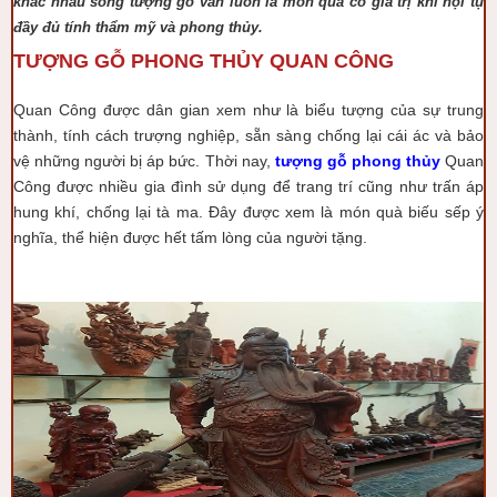
khác nhau song tượng gỗ vẫn luôn là món quà có giá trị khi hội tụ
đầy đủ tính thẩm mỹ và phong thủy.
TƯỢNG GỖ PHONG THỦY QUAN CÔNG
Quan Công được dân gian xem như là biểu tượng của sự trung
thành, tính cách trượng nghiệp, sẵn sàng chống lại cái ác và bảo
vệ những người bị áp bức. Thời nay,
tượng gỗ phong thủy
Quan
Công được nhiều gia đình sử dụng để trang trí cũng như trấn áp
hung khí, chống lại tà ma. Đây được xem là món quà biếu sếp ý
nghĩa, thể hiện được hết tấm lòng của người tặng.