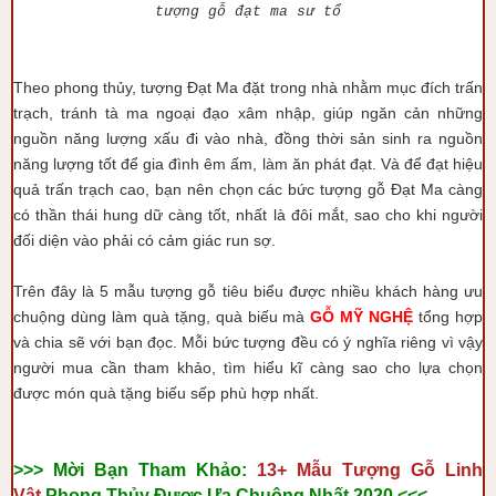
tượng gỗ đạt ma sư tổ
Theo phong thủy, tượng Đạt Ma đặt trong nhà nhằm mục đích trấn
trạch, tránh tà ma ngoại đạo xâm nhập, giúp ngăn cản những
nguồn năng lượng xấu đi vào nhà, đồng thời sản sinh ra nguồn
năng lượng tốt để gia đình êm ấm, làm ăn phát đạt. Và để đạt hiệu
quả trấn trạch cao, bạn nên chọn các bức tượng gỗ Đạt Ma càng
có thần thái hung dữ càng tốt, nhất là đôi mắt, sao cho khi người
đối diện vào phải có cảm giác run sợ.
Trên đây là 5 mẫu tượng gỗ tiêu biểu được nhiều khách hàng ưu
chuộng dùng làm quà tặng, quà biếu mà
GỖ MỸ NGHỆ
tổng hợp
và chia sẽ với bạn đọc. Mỗi bức tượng đều có ý nghĩa riêng vì vậy
người mua cần tham khảo, tìm hiểu kĩ càng sao cho lựa chọn
được món quà tặng biếu sếp phù hợp nhất.
>>> Mời Bạn Tham Khảo:
13+ Mẫu
Tượng Gỗ Linh
Vật
Phong Thủy Được Ưa Chuộng Nhất 2020 <<<