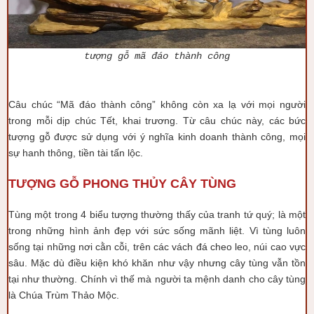
tượng gỗ mã đáo thành công
Câu chúc “Mã đáo thành công” không còn xa lạ với mọi người
trong mỗi dịp chúc Tết, khai trương. Từ câu chúc này, các bức
tượng gỗ được sử dụng với ý nghĩa kinh doanh thành công, mọi
sự hanh thông, tiền tài tấn lộc.
TƯỢNG GỖ PHONG THỦY CÂY TÙNG
Tùng một trong 4 biểu tượng thường thấy của tranh tứ quý; là một
trong những hình ảnh đẹp với sức sống mãnh liệt. Vì tùng luôn
sống tại những nơi cằn cỗi, trên các vách đá cheo leo, núi cao vực
sâu. Mặc dù điều kiện khó khăn như vậy nhưng cây tùng vẫn tồn
tại như thường. Chính vì thế mà người ta mệnh danh cho cây tùng
là Chúa Trùm Thảo Mộc.