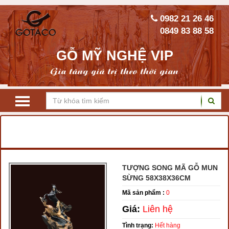
0982 21 26 46
0849 83 88 58
GỖ MỸ NGHỆ VIP
Gia tăng giá trị theo thời gian
TRANG CHỦ
TƯỢNG GỖ PHONG THỦY
ĐỘC MÃ, SONG MÃ, BÁT MÃ
TƯỢNG SONG MÃ GỖ MUN
SỪNG 58X38X36CM
Mã sản phẩm :
0
Giá:
Liên hệ
Tình trạng:
Hết hàng