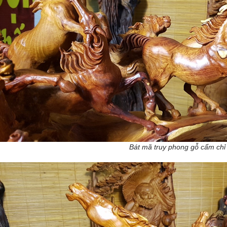
Bát mã truy phong gỗ cẩm chỉ