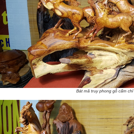
Bát mã truy phong gỗ cẩm chỉ