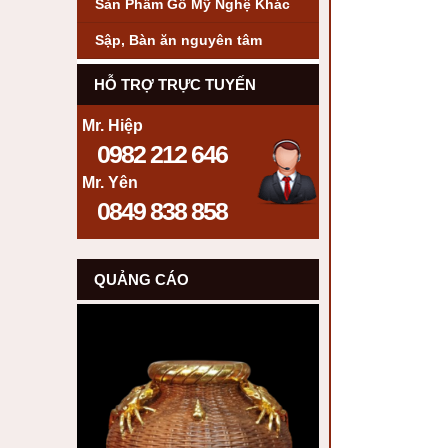
Sản Phẩm Gỗ Mỹ Nghệ Khác
Sập, Bàn ăn nguyên tâm
HỖ TRỢ TRỰC TUYẾN
Mr. Hiệp
0982 212 646
Mr. Yên
0849 838 858
QUẢNG CÁO