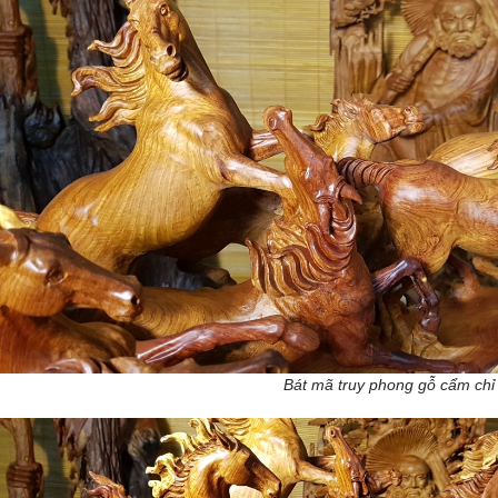
Bát mã truy phong gỗ cẩm chỉ