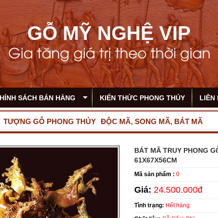
GỖ MỸ NGHỆ VIP
HÍNH SÁCH BÁN HÀNG
KIẾN THỨC PHONG THỦY
LIÊN
TƯỢNG GỖ PHONG THỦY
ĐỘC MÃ, SONG MÃ, BÁT MÃ
BÁT MÃ TRUY PHONG G
61X67X56CM
Mã sản phẩm :
0
Giá:
24.500.000đ
Tình trạng:
Hết hàng