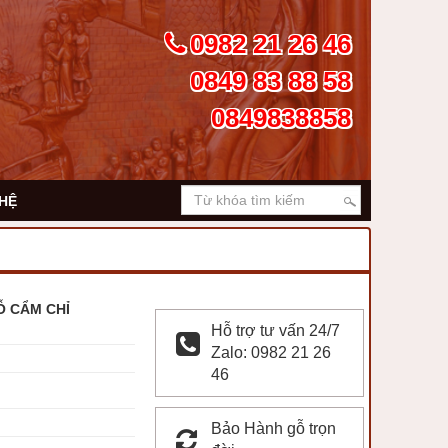
0982 21 26 46
0849 83 88 58
0849838858
 HỆ
Ỗ CẨM CHỈ
Hỗ trợ tư vấn 24/7
Zalo: 0982 21 26
46
Bảo Hành gỗ trọn