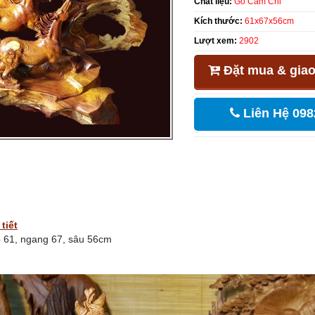
Chất liệu:
Gỗ Cẩm Chỉ
Kích thước:
61x67x56cm
Lượt xem:
2902
Đặt mua & giao
Liên Hệ 098
tiết
o 61, ngang 67, sâu 56cm