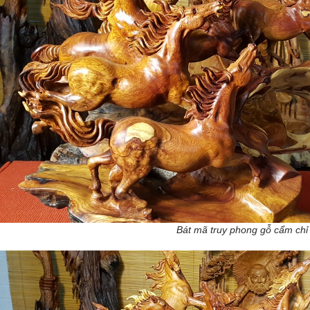
Bát mã truy phong gỗ cẩm chỉ