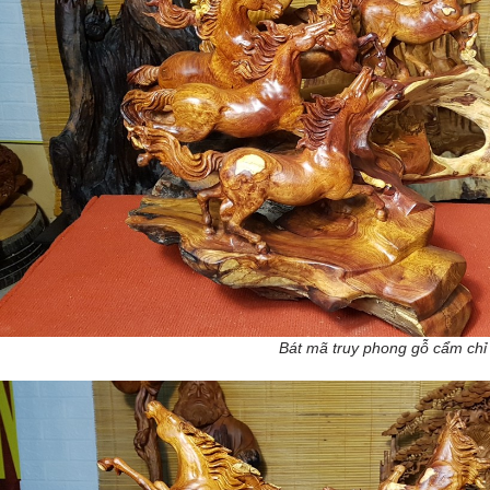
Bát mã truy phong gỗ cẩm chỉ