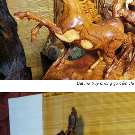
Bát mã truy phong gỗ cẩm chỉ