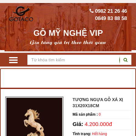
0982 21 26 46
0849 83 88 58
GỖ MỸ NGHỆ VIP
Gia tăng giá trị theo thời gian
TRANG CHỦ
TƯỢNG GỖ PHONG THỦY
ĐỘC MÃ, SONG MÃ, BÁT MÃ
TƯỢNG NGỰA GỖ XÁ XỊ
31X20X18CM
Mã sản phẩm :
0
Giá:
4.200.000đ
Tình trạng:
Hết hàng