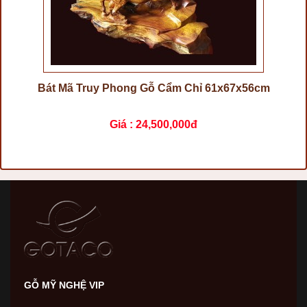
Bát Mã Truy Phong Gỗ Cẩm Chỉ 61x67x56cm
Giá :
24,500,000đ
GỖ MỸ NGHỆ VIP