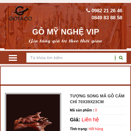
0982 21 26 46
0849 83 88 58
GỖ MỸ NGHỆ VIP
Gia tăng giá trị theo thời gian
TRANG CHỦ
TƯỢNG GỖ PHONG THỦY
ĐỘC MÃ, SONG MÃ, BÁT MÃ
TƯỢNG SONG MÃ GỖ CẨM
CHỈ 70X39X23CM
Mã sản phẩm :
0
Giá:
Liên hệ
Tình trạng:
Hết hàng