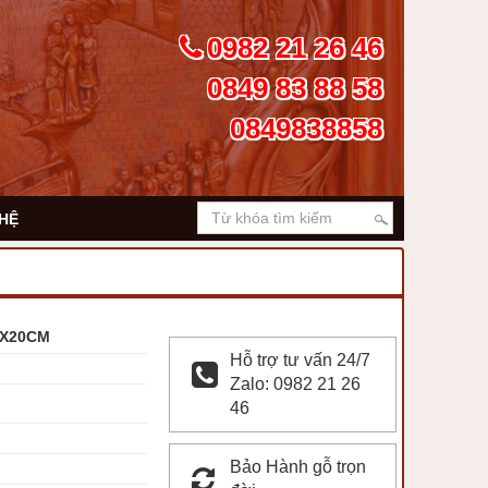
0982 21 26 46
0849 83 88 58
0849838858
 HỆ
0X20CM
Hỗ trợ tư vấn 24/7
Zalo: 0982 21 26
46
Bảo Hành gỗ trọn