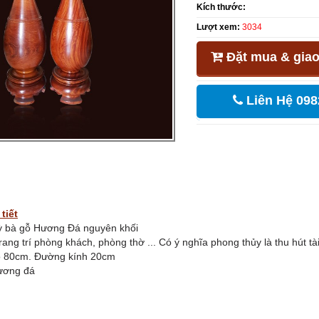
Kích thước:
Lượt xem:
3034
Đặt mua & giao
Liên Hệ 098
tiết
Tỳ bà gỗ Hương Đá nguyên khối
rang trí phòng khách, phòng thờ ... Có ý nghĩa phong thủy là thu hút 
ao 80cm. Đường kính 20cm
 Hương đá
i