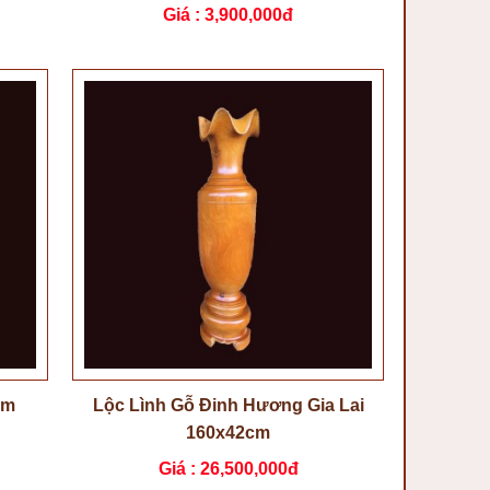
Giá :
3,900,000đ
cm
Lộc Lình Gỗ Đinh Hương Gia Lai
160x42cm
Giá :
26,500,000đ