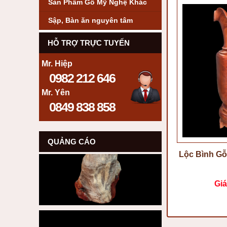
Sản Phẩm Gỗ Mỹ Nghệ Khác
Sập, Bàn ăn nguyên tâm
HỖ TRỢ TRỰC TUYẾN
Mr. Hiệp
0982 212 646
Mr. Yên
0849 838 858
QUẢNG CÁO
Lộc Bình Gỗ
Giá