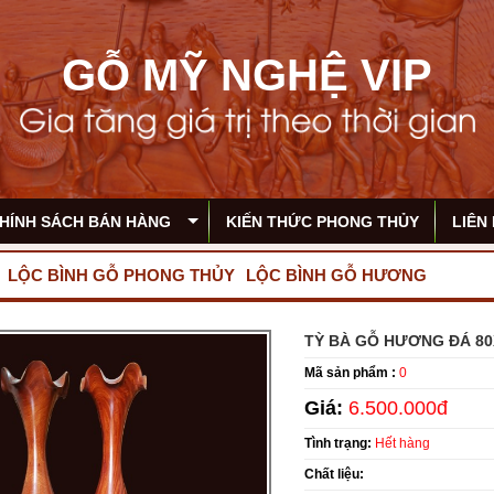
GỖ MỸ NGHỆ VIP
HÍNH SÁCH BÁN HÀNG
KIẾN THỨC PHONG THỦY
LIÊN
LỘC BÌNH GỖ PHONG THỦY
LỘC BÌNH GỖ HƯƠNG
TỲ BÀ GỖ HƯƠNG ĐÁ 8
Mã sản phẩm :
0
Giá:
6.500.000đ
Tình trạng:
Hết hàng
Chất liệu: