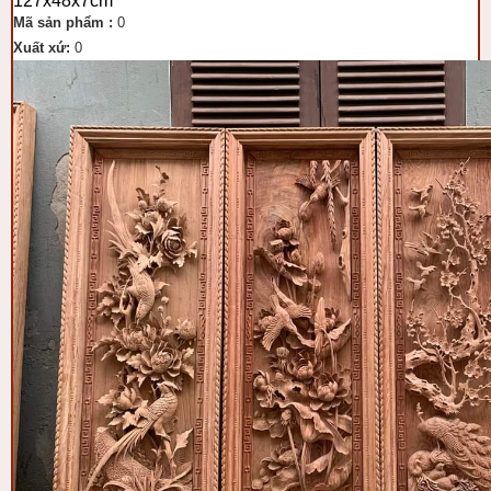
127x48x7cm
Mã sản phẩm :
0
Xuất xứ:
0