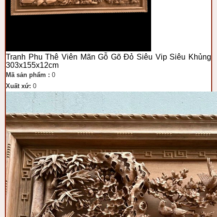
Tranh Phu Thê Viên Mãn Gỗ Gõ Đỏ Siêu Vip Siêu Khủng
303x155x12cm
Mã sản phẩm :
0
Xuất xứ:
0