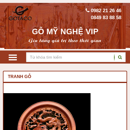
0982 21 26 46
0849 83 88 58
GỖ MỸ NGHỆ VIP
Gia tăng giá trị theo thời gian
TRANH GỖ