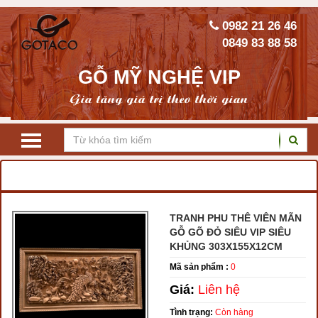
0982 21 26 46
0849 83 88 58
GỖ MỸ NGHỆ VIP
Gia tăng giá trị theo thời gian
TRANG CHỦ
TRANH GỖ
TRANH PHU THÊ VIÊN MÃN
TRANH PHU THÊ VIÊN MÃN
GỖ GÕ ĐỎ SIÊU VIP SIÊU
KHỦNG 303X155X12CM
Mã sản phẩm :
0
Giá:
Liên hệ
Tình trạng:
Còn hàng