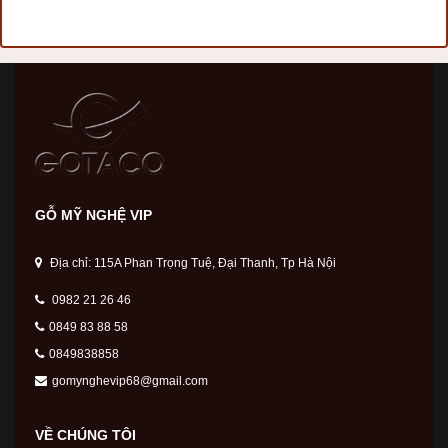
GỖ MỸ NGHỆ VIP
Địa chỉ: 115A Phan Trọng Tuệ, Đại Thanh, Tp Hà Nội
0982 21 26 46
0849 83 88 58
0849838858
gomynghevip68@gmail.com
VỀ CHÚNG TÔI