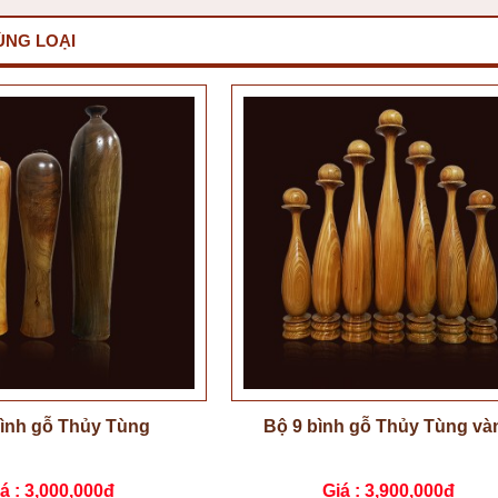
ÙNG LOẠI
bình gỗ Thủy Tùng
Bộ 9 bình gỗ Thủy Tùng và
á :
3,000,000đ
Giá :
3,900,000đ