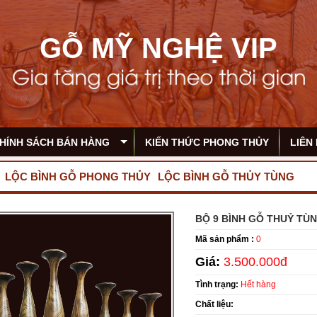
GỖ MỸ NGHỆ VIP
HÍNH SÁCH BÁN HÀNG
KIẾN THỨC PHONG THỦY
LIÊN
LỘC BÌNH GỖ PHONG THỦY
LỘC BÌNH GỖ THỦY TÙNG
BỘ 9 BÌNH GỖ THUỶ TÙ
Mã sản phẩm :
0
Giá:
3.500.000đ
Tình trạng:
Hết hàng
Chất liệu: