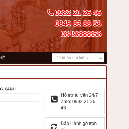
0982 21 26 46
0849 83 88 58
0849838858
 HỆ
NG XANH
Hỗ trợ tư vấn 24/7
Zalo: 0982 21 26
46
Bảo Hành gỗ trọn