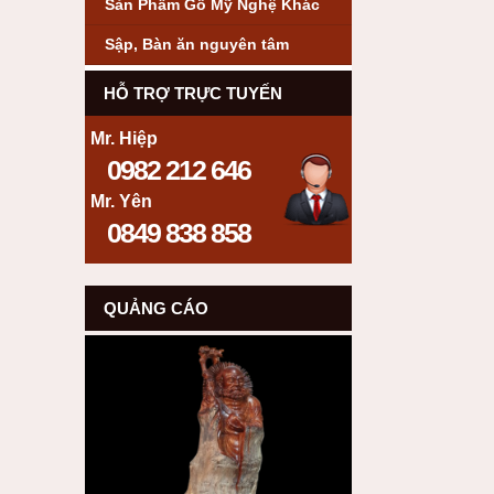
Sản Phẩm Gỗ Mỹ Nghệ Khác
Sập, Bàn ăn nguyên tâm
HỖ TRỢ TRỰC TUYẾN
Mr. Hiệp
0982 212 646
Mr. Yên
0849 838 858
QUẢNG CÁO