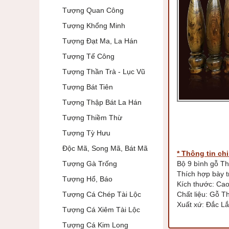
Tượng Quan Công
Tượng Khổng Minh
Tượng Đạt Ma, La Hán
Tượng Tế Công
Tượng Thần Trà - Lục Vũ
Tượng Bát Tiên
Tượng Thập Bát La Hán
Tượng Thiềm Thừ
Tượng Tỳ Hưu
Độc Mã, Song Mã, Bát Mã
* Thông tin chi 
Tượng Gà Trống
Bộ 9 bình gỗ 
Thích hợp bày t
Tượng Hổ, Báo
Kích thước: Ca
Tượng Cá Chép Tài Lộc
Chất liệu: Gỗ T
Xuất xứ: Đắc L
Tượng Cá Xiêm Tài Lộc
Tượng Cá Kim Long