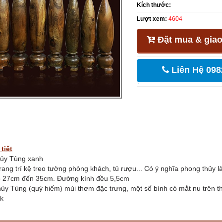
Kích thước:
Lượt xem:
4604
Đặt mua & giao
Liên Hệ 098
tiết
Thủy Tùng xanh
rang trí kệ treo tường phòng khách, tủ rượu... Có ý nghĩa phong thủy l
o 27cm đến 35cm. Đường kính đều 5,5cm
hủy Tùng (quý hiếm) mùi thơm đặc trưng, một số bình có mắt nu trên 
ắk