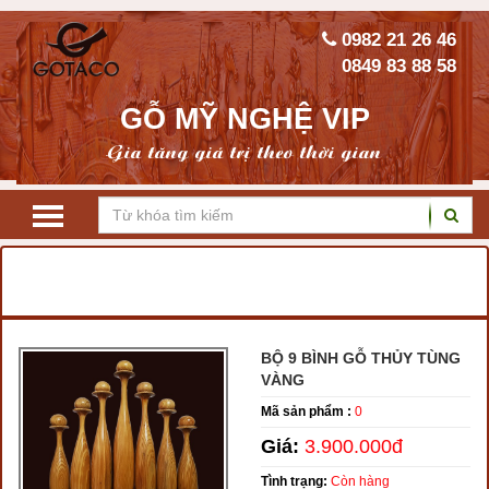
0982 21 26 46
0849 83 88 58
GỖ MỸ NGHỆ VIP
Gia tăng giá trị theo thời gian
TRANG CHỦ
LỘC BÌNH GỖ PHONG THỦY
LỘC BÌNH GỖ THỦY TÙNG
BỘ 9 BÌNH GỖ THỦY TÙNG
VÀNG
Mã sản phẩm :
0
Giá:
3.900.000đ
Tình trạng:
Còn hàng