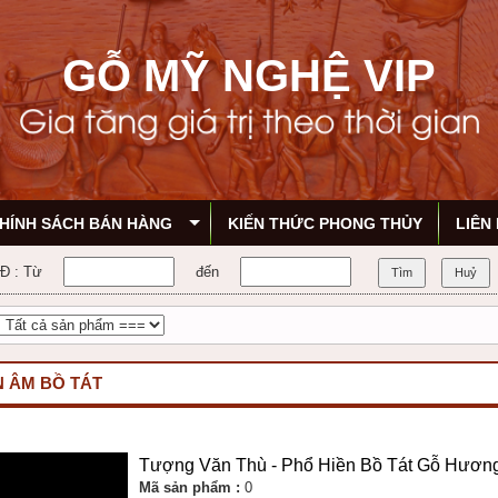
GỖ MỸ NGHỆ VIP
HÍNH SÁCH BÁN HÀNG
KIẾN THỨC PHONG THỦY
LIÊN
NĐ : Từ
đến
Tìm
Huỷ
 ÂM BỒ TÁT
Tượng Văn Thù - Phổ Hiền Bồ Tát Gỗ Hươn
Mã sản phẩm :
0