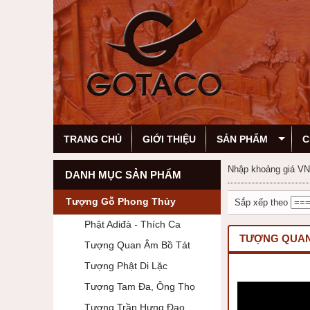
TRANG CHỦ
GIỚI THIỆU
SẢN PHẨM
C
Nhập khoảng giá V
DANH MỤC SẢN PHẨM
Tượng Gỗ Phong Thủy
Sắp xếp theo
Phật Adiđà - Thích Ca
TƯỢNG QUAN
Tượng Quan Âm Bồ Tát
Tượng Phật Di Lặc
Tượng Tam Đa, Ông Thọ
Tượng Trần Hưng Đạo