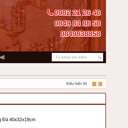
0982 21 26 46
0849 83 88 58
0849838858
 HỆ
Kiểu hiển thị
g Đá 40x32x19cm