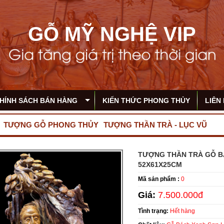
GỖ MỸ NGHỆ VIP
HÍNH SÁCH BÁN HÀNG
KIẾN THỨC PHONG THỦY
LIÊN
TƯỢNG GỖ PHONG THỦY
TƯỢNG THẦN TRÀ - LỤC VŨ
TƯỢNG THẦN TRÀ GỖ B
52X61X25CM
Mã sản phẩm :
0
Giá:
7.500.000đ
Tình trạng:
Hết hàng