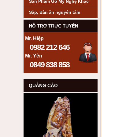
Sản Phẩm Gỗ Mỹ Nghệ Khác
Sập, Bàn ăn nguyên tâm
HỖ TRỢ TRỰC TUYẾN
Mr. Hiệp
0982 212 646
Mr. Yên
0849 838 858
QUẢNG CÁO