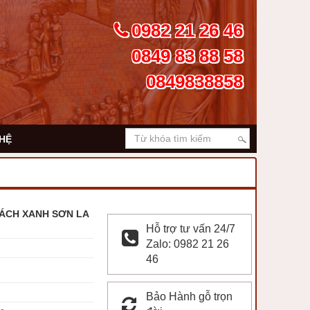
0982 21 26 46
0849 83 88 58
0849838858
 HỆ
ÁCH XANH SƠN LA
Hỗ trợ tư vấn 24/7
Zalo: 0982 21 26
46
Bảo Hành gỗ trọn