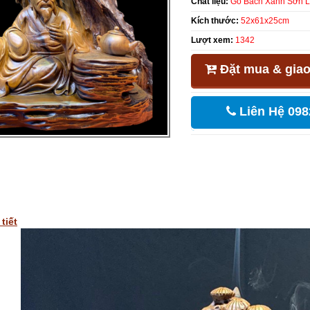
Chất liệu:
Gỗ Bách Xanh Sơn 
Kích thước:
52x61x25cm
Lượt xem:
1342
Đặt mua & giao
Liên Hệ 098
tiết