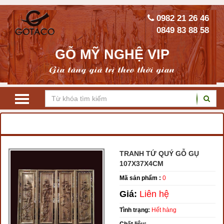
0982 21 26 46
0849 83 88 58
GỖ MỸ NGHỆ VIP
Gia tăng giá trị theo thời gian
TRANG CHỦ
TRANH GỖ
TRANH TỨ QUÝ, TỨ BÌNH
TRANH TỨ QUÝ GỖ GỤ
107X37X4CM
Mã sản phẩm :
0
Giá:
Liên hệ
Tình trạng:
Hết hàng