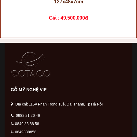
127x48x7cm
Giá :
49,500,000đ
GỖ MỸ NGHỆ VIP
Địa chỉ: 115A Phan Trọng Tuệ, Đại Thanh, Tp Hà Nội
0982 21 26 46
0849 83 88 58
0849838858