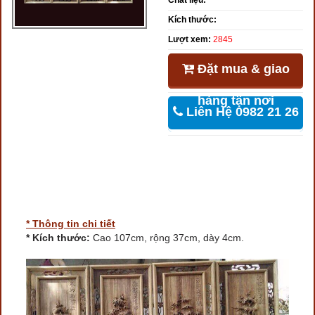
Chất liệu:
Kích thước:
Lượt xem:
2845
Đặt mua & giao
hàng tận nơi
Liên Hệ 0982 21 26
46
* Thông tin chi tiết
* Kích thước:
Cao 107cm, rộng 37cm, dày 4cm.