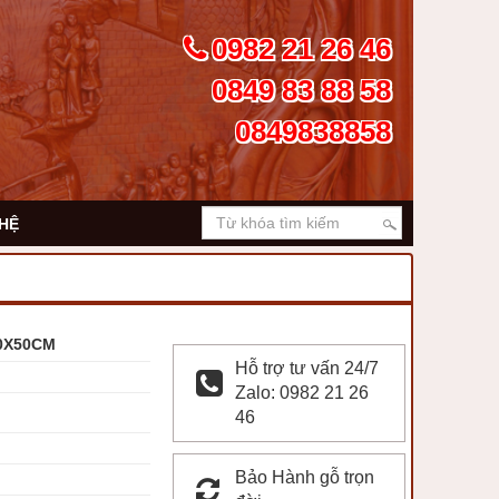
0982 21 26 46
0849 83 88 58
0849838858
 HỆ
80X50CM
Hỗ trợ tư vấn 24/7
Zalo: 0982 21 26
46
Bảo Hành gỗ trọn