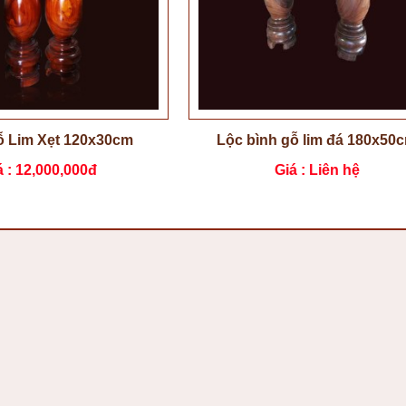
ỗ Lim Xẹt 120x30cm
Lộc bình gỗ lim đá 180x50
á :
12,000,000đ
Giá : Liên hệ