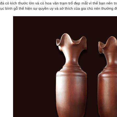
 đá có kích thước lớn và có hoa văn trạm trổ đẹp mắt vì thế bạn nên 
lục bình gỗ thể hiện sự quyền uy và sở thích của gia chủ nên thường 