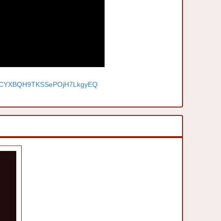
l/UCYXBQH9TKSSePOjH7LkgyEQ