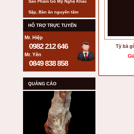
Sản Phẩm Gỗ Mỹ Nghệ Khác
Sập, Bàn ăn nguyên tâm
HỖ TRỢ TRỰC TUYẾN
Mr. Hiệp
0982 212 646
Tỳ bà g
Mr. Yên
Gi
0849 838 858
QUẢNG CÁO