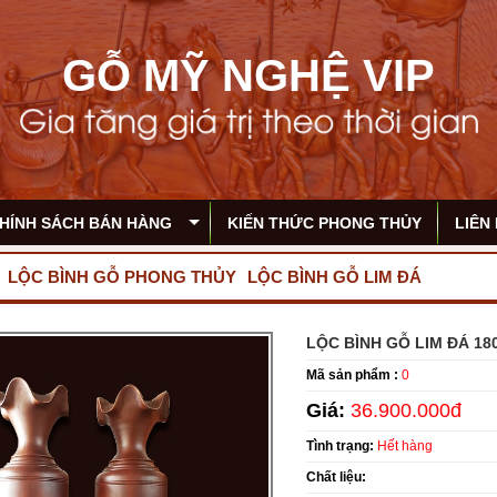
GỖ MỸ NGHỆ VIP
HÍNH SÁCH BÁN HÀNG
KIẾN THỨC PHONG THỦY
LIÊN
LỘC BÌNH GỖ PHONG THỦY
LỘC BÌNH GỖ LIM ĐÁ
LỘC BÌNH GỖ LIM ĐÁ 1
Mã sản phẩm :
0
Giá:
36.900.000đ
Tình trạng:
Hết hàng
Chất liệu: