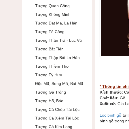
Tượng Quan Công
Tượng Khổng Minh
Tượng Đạt Ma, La Hán
Tượng Tế Công
Tượng Thần Trà - Lục Vũ
Tượng Bát Tiên
Tượng Thập Bát La Hán
Tượng Thiềm Thừ
Tượng Tỳ Hưu
Độc Mã, Song Mã, Bát Mã
* Thông tin chi 
Tượng Gà Trống
Kích thước
: C
Chất liệu:
Gỗ L
Tượng Hổ, Báo
Xuất xứ:
Gia L
Tượng Cá Chép Tài Lộc
Lộc bình gỗ
từ l
Tượng Cá Xiêm Tài Lộc
bình gỗ trong n
Tượng Cá Kim Long