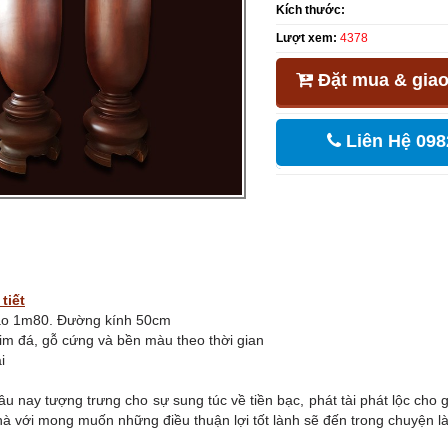
Kích thước:
Lượt xem:
4378
Đặt mua & giao
Liên Hệ 098
tiết
ao 1m80. Đường kính 50cm
im đá, gỗ cứng và bền màu theo thời gian
ai
âu nay tượng trưng cho sự sung túc về tiền bạc, phát tài phát lộc cho g
hà với mong muốn những điều thuận lợi tốt lành sẽ đến trong chuyện là