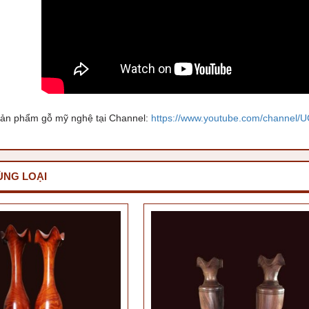
ản phẩm gỗ mỹ nghệ tại Channel:
https://www.youtube.com/channe
ÙNG LOẠI