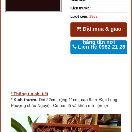
Chất liệu:
Kích thước:
Lượt xem:
1969
Đặt mua & giao
hàng tận nơi
Liên Hệ 0982 21 26
46
* Thông tin chi tiết
* Kích thước:
Dài 22cm, rộng 11cm, cao 9cm. Đục Long
Phượng chầu Nguyệt. Có bản lề và khóa mở tiện lợi.