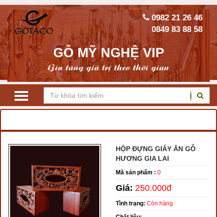
0982 21 26 46
0849 83 88 58
GỖ MỸ NGHỆ VIP
Gia tăng giá trị theo thời gian
TRANG CHỦ
HỘP GIẤY ĂN VÀ LỌ TĂM GỖ
HỘP ĐỰNG GIẤY ĂN GỖ
HƯƠNG GIA LAI
Mã sản phẩm :
0
Giá:
250.000đ
Tình trạng:
Còn hàng