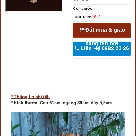
Chất liệu:
Kích thước:
Lượt xem:
1812
Đặt mua & giao
hàng tận nơi
Liên Hệ 0982 21 26
46
* Thông tin chi tiết
* Kích thước: Cao 61cm, ngang 39cm, dày 5,5cm