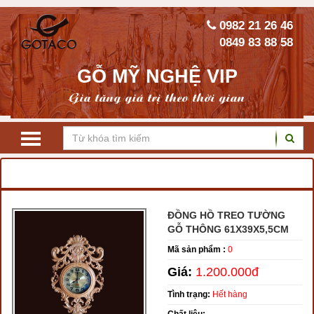
0982 21 26 46
0849 83 88 58
GỖ MỸ NGHỆ VIP
Gia tăng giá trị theo thời gian
TRANG CHỦ
ĐỒNG HỒ GỖ
ĐỒNG HỒ TREO TƯỜNG
GỖ THÔNG 61X39X5,5CM
Mã sản phẩm :
0
Giá:
1.200.000đ
Tình trạng:
Hết hàng