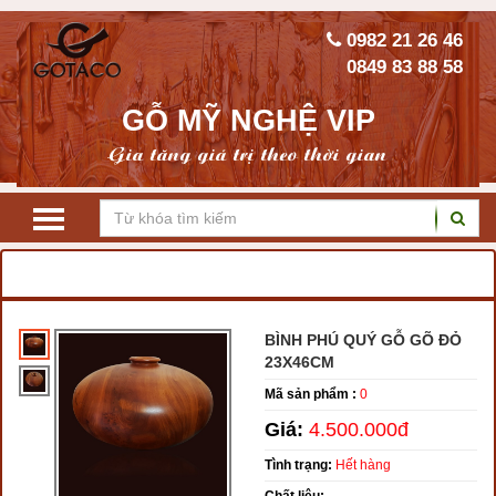
0982 21 26 46
0849 83 88 58
GỖ MỸ NGHỆ VIP
Gia tăng giá trị theo thời gian
TRANG CHỦ
ĐỘC BÌNH PHÚ QUÝ
BÌNH PHÚ QUÝ GỖ GÕ ĐỎ
23X46CM
Mã sản phẩm :
0
Giá:
4.500.000đ
Tình trạng:
Hết hàng