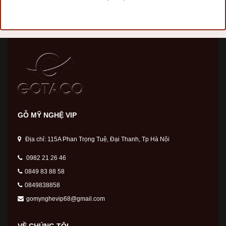
GỖ MỸ NGHỆ VIP
Địa chỉ: 115A Phan Trọng Tuệ, Đại Thanh, Tp Hà Nội
0982 21 26 46
0849 83 88 58
0849838858
gomynghevip68@gmail.com
VỀ CHÚNG TÔI